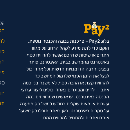
קטג
הכ
לח
בלוג Pay2 – צרכנות נבונה והכנסה נוספת,
הוקם כדי לתת מידע לקהל הרחב על מגוון
קופ
אתרים או שיטות שדרכם אפשר להרוויח כסף
הח
באינטרנט מהמחשב בבית. האינטרנט פותח
בפנינו הרבה הזדמנויות חדשות וכל אחד יכול
מימ
לנצל את הזמן הפנוי שלו מול המחשב כדי
סק
להרוויח קצת או הרבה כסף. לא משנה בני כמה
אתם – ילדים ומבוגרים כאחד יכולים ליצור ערוצי
הו
הכנסה באינטרנט. יש אנשים שמרוויחים כמה
תוו
עשרות או מאות שקלים בחודש למשל רק ממענה
על סקרים באינטרנט. כאן באתר תוכלו לקרוא על
אותם אתרים ולהתחיל להרוויח מהם.